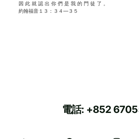
因 此 就 認 出 你 們 是 我 的 門 徒 了 。 　　
約翰福音１３：３４—３５
電話: +852 670